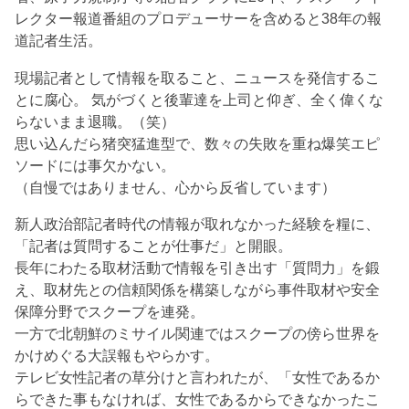
レクター報道番組のプロデューサーを含めると38年の報
道記者生活。
現場記者として情報を取ること、ニュースを発信するこ
とに腐心。 気がづくと後輩達を上司と仰ぎ、全く偉くな
らないまま退職。（笑）
思い込んだら猪突猛進型で、数々の失敗を重ね爆笑エピ
ソードには事欠かない。
（自慢ではありません、心から反省しています）
新人政治部記者時代の情報が取れなかった経験を糧に、
「記者は質問することが仕事だ」と開眼。
長年にわたる取材活動で情報を引き出す「質問力」を鍛
え、取材先との信頼関係を構築しながら事件取材や安全
保障分野でスクープを連発。
一方で北朝鮮のミサイル関連ではスクープの傍ら世界を
かけめぐる大誤報もやらかす。
テレビ女性記者の草分けと言われたが、「女性であるか
らできた事もなければ、女性であるからできなかったこ