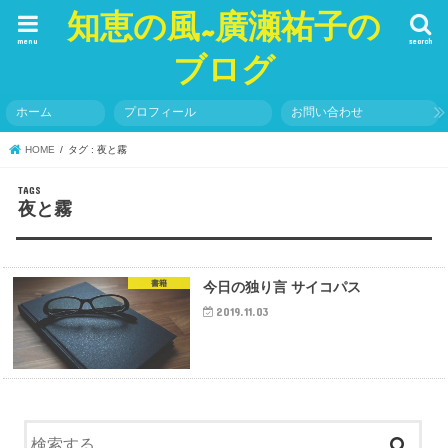
知恵の風~廣瀬祐子の
menu
search
ブログ
ホーム
プロフィール
お問い合わせ
HOME
タグ : 夜と霧
夜と霧
書籍
今日の独り言 サイコパス
2019.11.03