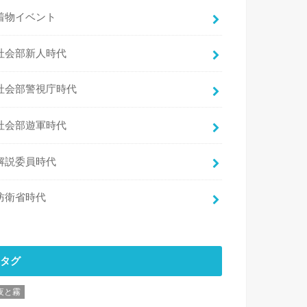
着物イベント
社会部新人時代
社会部警視庁時代
社会部遊軍時代
解説委員時代
防衛省時代
タグ
夜と霧