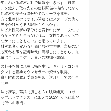
長年にわたる取材活動で情報を引き出す「質問
力」を鍛え、取材先との信頼関係を構築しながら
事件取材や安全保障分野でスクープを連発。
一方で北朝鮮のミサイル関連ではスクープの傍ら
世界をかけめぐる大誤報もやらかす。
テレビ女性記者の草分けと言われたが、「女性で
あるからできた事もなければ、女性であるからで
きなかったこともない」と思っています。
取材対象者が変わると価値観や世界観、言葉の定
義も変わる事を記者時代に痛感したことから、退
職後はコミュニケーションの勉強を開始。
夫の赴任を機に現在は福岡生活。キャリアコンサ
ルタントと産業カウンセラーの資格を取得。
警察と防衛の政府委員を務め、講師としての仕事
も開始。
趣味は講談、落語（演じる方）映画鑑賞、ヨガ、
ヒップホップダンス、に加えて2025年からは山登
り（低い山専門）