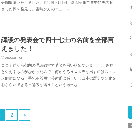
分間披露いたしました。1993年2月1日、新聞記事で背中に矢の刺
さった鴨を発見し、当時夕方のニュース…
講談の発表会で四十七士の名前を全部言
えました！
2023.04.23
コロナ前から都内の講談教室で講談を習い始めていました。 趣味
といえるものがなかったので、何かやろう→大声を出すのはストレ
ス解消になる→手先不器用で芸術系は厳しい→日本の歴史や文化を
おさらいできる＝講談を習う！という適当な…
1
2
>