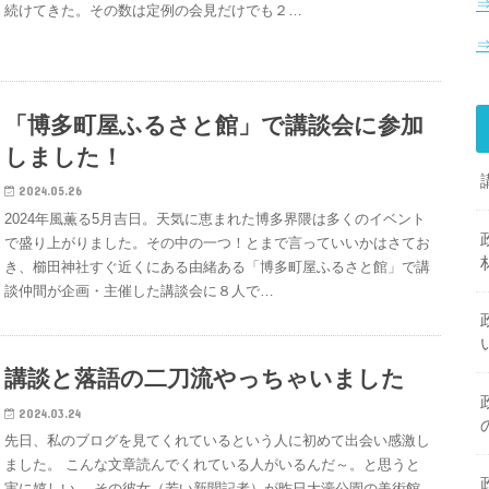
⇒
続けてきた。その数は定例の会見だけでも２…
「博多町屋ふるさと館」で講談会に参加
しました！
2024.05.26
2024年風薫る5月吉日。天気に恵まれた博多界隈は多くのイベント
で盛り上がりました。その中の一つ！とまで言っていいかはさてお
き、櫛田神社すぐ近くにある由緒ある「博多町屋ふるさと館」で講
談仲間が企画・主催した講談会に８人で…
講談と落語の二刀流やっちゃいました
2024.03.24
先日、私のブログを見てくれているという人に初めて出会い感激し
ました。 こんな文章読んでくれている人がいるんだ～。と思うと
実に嬉しい。 その彼女（若い新聞記者）が昨日大濠公園の美術館