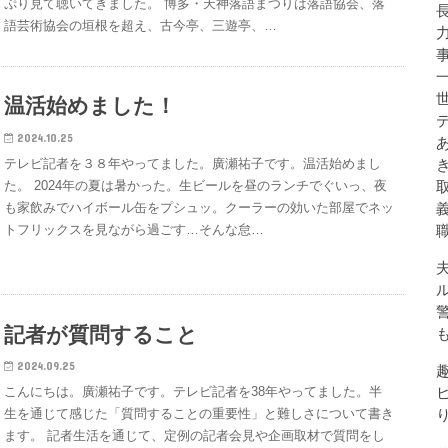
ぷり見て聴いてきました。 博多・天神落語まつりは落語協会、落
語芸術協会の垣根を超え、古今亭、三遊亭、…
温活始めました！
2024.10.25
テレビ記者を３８年やってました。廣瀬祐子です。温活始めまし
た。 2024年の夏は暑かった。生ビールを昼のランチでぐいっ、夜
も家飲みでハイボール缶をプシュッ。クーラーの効いた部屋でネッ
トフリックスを見ながら過ごす…そんな怠…
記者が質問すること
2024.09.25
こんにちは。廣瀬祐子です。テレビ記者を38年やってました。半
生を通じて感じた「質問することの重要性」と難しさについて書き
ます。 記者生活を通じて、定例の記者会見や企画取材で質問をし