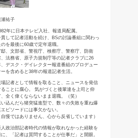
廣瀬祐子
1982年に日本テレビ入社、報道局配属。
一貫して記者活動を続け、BSの討論番組に関わっ
たのを最後に60歳で定年退職。
官邸、文部省、警視庁、検察庁、警察庁、防衛
省、法務省、原子力規制庁等の記者クラブに26
年、デスク・デイレクター報道番組のプロデュー
サーを含めると38年の報道記者生活。
現場記者として情報を取ること、ニュースを発信
することに腐心。 気がづくと後輩達を上司と仰
ぎ、全く偉くならないまま退職。（笑）
思い込んだら猪突猛進型で、数々の失敗を重ね爆
笑エピソードには事欠かない。
（自慢ではありません、心から反省しています）
新人政治部記者時代の情報が取れなかった経験を
糧に、「記者は質問することが仕事だ」と開眼。