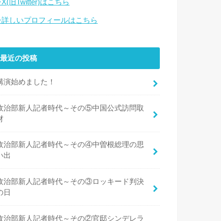
X(旧Twitter)はこちら
⇒詳しいプロフィールはこちら
最近の投稿
講演始めました！
政治部新人記者時代～その⑤中国公式訪問取
材
政治部新人記者時代～その④中曽根総理の思
い出
政治部新人記者時代～その③ロッキード判決
の日
政治部新人記者時代～その②官邸シンデレラ