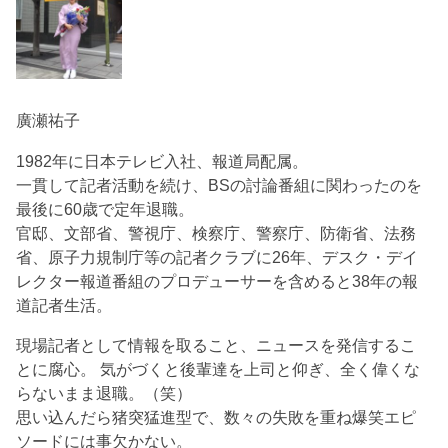
廣瀬祐子
1982年に日本テレビ入社、報道局配属。
一貫して記者活動を続け、BSの討論番組に関わったのを
最後に60歳で定年退職。
官邸、文部省、警視庁、検察庁、警察庁、防衛省、法務
省、原子力規制庁等の記者クラブに26年、デスク・デイ
レクター報道番組のプロデューサーを含めると38年の報
道記者生活。
現場記者として情報を取ること、ニュースを発信するこ
とに腐心。 気がづくと後輩達を上司と仰ぎ、全く偉くな
らないまま退職。（笑）
思い込んだら猪突猛進型で、数々の失敗を重ね爆笑エピ
ソードには事欠かない。