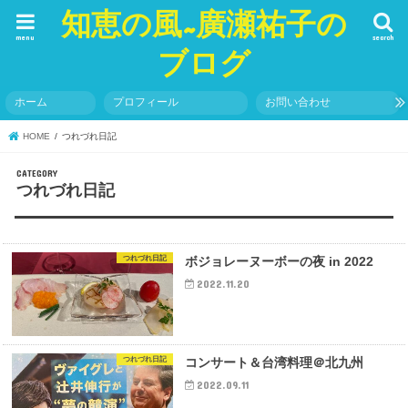
知恵の風~廣瀬祐子の
menu
search
ブログ
ホーム
プロフィール
お問い合わせ
HOME
つれづれ日記
つれづれ日記
つれづれ日記
ボジョレーヌーボーの夜 in 2022
2022.11.20
つれづれ日記
コンサート＆台湾料理＠北九州
2022.09.11