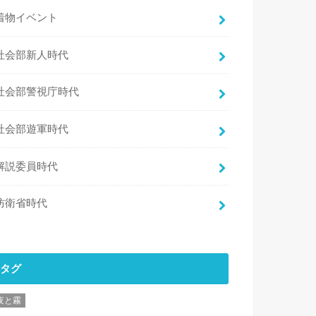
着物イベント
社会部新人時代
社会部警視庁時代
社会部遊軍時代
解説委員時代
防衛省時代
タグ
夜と霧