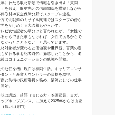
長年にわたる取材活動で情報を引き出す「質問
力」を鍛え、取材先との信頼関係を構築しながら
事件取材や安全保障分野でスクープを連発。
一方で北朝鮮のミサイル関連ではスクープの傍ら
世界をかけめぐる大誤報もやらかす。
テレビ女性記者の草分けと言われたが、「女性で
あるからできた事もなければ、女性であるからで
きなかったこともない」と思っています。
取材対象者が変わると価値観や世界観、言葉の定
義も変わる事を記者時代に痛感したことから、退
職後はコミュニケーションの勉強を開始。
夫の赴任を機に現在は福岡生活。キャリアコンサ
ルタントと産業カウンセラーの資格を取得。
警察と防衛の政府委員を務め、講師としての仕事
も開始。
趣味は講談、落語（演じる方）映画鑑賞、ヨガ、
ヒップホップダンス、に加えて2025年からは山登
り（低い山専門）