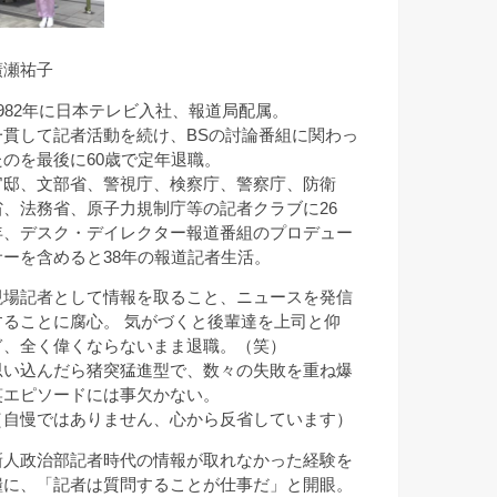
廣瀬祐子
1982年に日本テレビ入社、報道局配属。
一貫して記者活動を続け、BSの討論番組に関わっ
たのを最後に60歳で定年退職。
官邸、文部省、警視庁、検察庁、警察庁、防衛
省、法務省、原子力規制庁等の記者クラブに26
年、デスク・デイレクター報道番組のプロデュー
サーを含めると38年の報道記者生活。
現場記者として情報を取ること、ニュースを発信
することに腐心。 気がづくと後輩達を上司と仰
ぎ、全く偉くならないまま退職。（笑）
思い込んだら猪突猛進型で、数々の失敗を重ね爆
笑エピソードには事欠かない。
（自慢ではありません、心から反省しています）
新人政治部記者時代の情報が取れなかった経験を
糧に、「記者は質問することが仕事だ」と開眼。