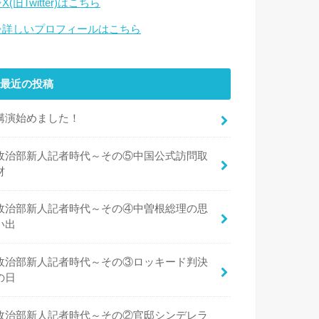
X(旧Twitter)はこちら
⇒詳しいプロフィールはこちら
最近の投稿
講演始めました！
政治部新人記者時代～その⑤中国公式訪問取
材
政治部新人記者時代～その④中曽根総理の思
い出
政治部新人記者時代～その③ロッキード判決
の日
政治部新人記者時代～その②官邸シンデレラ