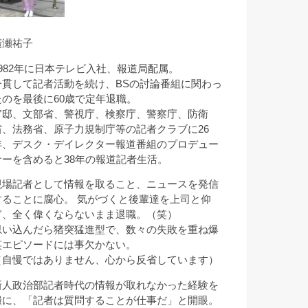
廣瀬祐子
1982年に日本テレビ入社、報道局配属。
一貫して記者活動を続け、BSの討論番組に関わっ
たのを最後に60歳で定年退職。
官邸、文部省、警視庁、検察庁、警察庁、防衛
省、法務省、原子力規制庁等の記者クラブに26
年、デスク・デイレクター報道番組のプロデュー
サーを含めると38年の報道記者生活。
現場記者として情報を取ること、ニュースを発信
することに腐心。 気がづくと後輩達を上司と仰
ぎ、全く偉くならないまま退職。（笑）
思い込んだら猪突猛進型で、数々の失敗を重ね爆
笑エピソードには事欠かない。
（自慢ではありません、心から反省しています）
新人政治部記者時代の情報が取れなかった経験を
糧に、「記者は質問することが仕事だ」と開眼。