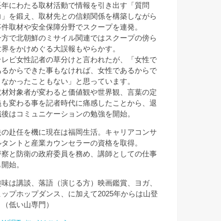
長年にわたる取材活動で情報を引き出す「質問
力」を鍛え、取材先との信頼関係を構築しながら
事件取材や安全保障分野でスクープを連発。
一方で北朝鮮のミサイル関連ではスクープの傍ら
世界をかけめぐる大誤報もやらかす。
テレビ女性記者の草分けと言われたが、「女性で
あるからできた事もなければ、女性であるからで
きなかったこともない」と思っています。
取材対象者が変わると価値観や世界観、言葉の定
義も変わる事を記者時代に痛感したことから、退
職後はコミュニケーションの勉強を開始。
夫の赴任を機に現在は福岡生活。キャリアコンサ
ルタントと産業カウンセラーの資格を取得。
警察と防衛の政府委員を務め、講師としての仕事
も開始。
趣味は講談、落語（演じる方）映画鑑賞、ヨガ、
ヒップホップダンス、に加えて2025年からは山登
り（低い山専門）