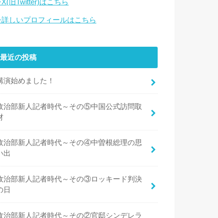
X(旧Twitter)はこちら
⇒詳しいプロフィールはこちら
最近の投稿
講演始めました！
政治部新人記者時代～その⑤中国公式訪問取
材
政治部新人記者時代～その④中曽根総理の思
い出
政治部新人記者時代～その③ロッキード判決
の日
政治部新人記者時代～その②官邸シンデレラ