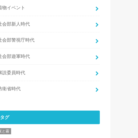
着物イベント
社会部新人時代
社会部警視庁時代
社会部遊軍時代
解説委員時代
防衛省時代
タグ
夜と霧